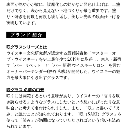
表面が艶やかが故に、誤魔化しの効かない呂色仕上げは、上塗
だけでなく、表から見えない下地づくりが最も重要です。塗
り・研ぎを何度も何度も繰り返し、美しい光沢の鏡面仕上げを
実現しています。
ブ ラ ン ド 紹 介
咲グラスシリーズとは
ウイスキー文化研究所が認定する最難関資格「マスター・オ
ブ・ウイスキー」を史上最年少で2019年に取得し、東京・新宿
で「バー リベット」と「バー 新宿 ウイスキーサロン」を営む
オーナーバーテンダー(静谷 和典)が開発した、ウイスキーの魅
力を最大限に引き出すグラスです。
咲グラス 名前の由来
咲くには開花するという意味があり、ウイスキーの「香りを咲
き誇らせる」ようなグラスにしたいという想いにぴったりな意
味合いと考えて名付けられました。また、「咲」と書いて「え
み」と読むことが知られております。「咲（SAKI）グラス」を
使って「笑み」が満開になっていただければという想いも込め
られています。