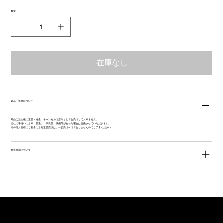
数量
在庫なし
返品・返金について
商品ご注文後の返品・返金・キャンセルは原則としてお受けしておりません。
当社の手違いにより、品違い、不良品、破損等があった場合は交換させていただきます。
その他お客様のご都合による返品交換は、一切受け付けておりませんのでご了承ください。
発送時期について