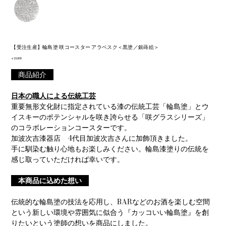
【受注生産】輪島塗 咲コースター アラベスク＜黒塗／銀蒔絵＞
価
￥10,000
格
商品紹介
日本の職人による伝統工芸
重要無形文化財に指定されている漆の伝統工芸「輪島塗」とウ
イスキーのポテンシャルを咲き誇らせる「咲グラスシリーズ」
のコラボレーションコースターです。
加波次吉漆器店 4代目加波次吉さんに加飾頂きました。
手に馴染む触り心地もお楽しみください。輪島漆塗りの伝統を
感じ取っていただければ幸いです。
本商品に込めた想い
伝統的な輪島塗の技法を応用し、BARなどのお酒を楽しむ空間
という新しい環境や雰囲気に似合う『カッコいい輪島塗』を創
りたいという塗師の想いを商品にしました。