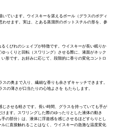
を描いています。ウイスキーを湛えるボール（グラスのボディ
を思わせます。実は、とある蒸溜所のポットスチルの形を、参
れるくびれのシェイプが特徴です。ウイスキーが長い眠りか
てゆっくりと回転（スワリング）させる際に、液面がネック
くい形です。お好みに応じて、段階的に香りの変化コントロ
グラスの奥まで入り、繊細な香りも余さずキャッチできます。
ラスの薄さが口当たりの心地よさを もたらします。
感じさせる軽さです。長い時間、グラスを持っていても手が
だけます。スワリングした際のゆったりとした液体の動き
ち手の部分）は、液体に浮遊感を感じさせるほどすらりとし
ールに直接触れることはなく、ウイスキーの急激な温度変化