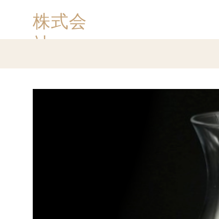
株式会
社
​ロイヤ
ルマイ
ル