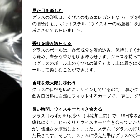
見た目を楽しむ
グラスの形状は、くびれのあるエレガントな カーブ
の 部分）は、ポットスチル（ウイスキーの蒸溜器）
考にさせてもらいました。
香りを咲き誇らせる
グラスのボールは、香気成分を溜め込み、保持してく
ら覚め、豊かな香りを咲き誇らせます。グラスを持っ
（グラスのボール上のくびれの部分）より上に届きに
ールして楽しむことができます。
香味を最大限に味わう
グラスの口径を広めにデザインしているので、 鼻が
飲み口は唇に自然にフィットするカーブで、 更に、グ
長い時間、ウイスキーと向き合える
グラスはわずか80ｇ少々（蒔絵加工前）で、非日常を
疲れにくく、じっくりとウイスキーと向き合っていた
が、優雅さを演出します。また、ステム（グラスの持
た長さです。そして、ステムに添えた手はグラスのボ