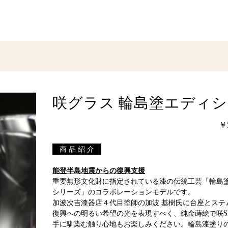
咲グラス 輪島塗エディシ
価
￥
格
商 品 紹 介
能登半島地震からの復興支援
重要無形文化財に指定されている漆の伝統工芸「輪島
シリーズ」のコラボレーションモデルです。
加波次吉漆器店４代目塗師の加波 基樹氏に台座とステ
復興への明るい希望の光を表現すべく、純金蒔絵で咲S
手に馴染む触り心地もお楽しみください。輪島漆塗り