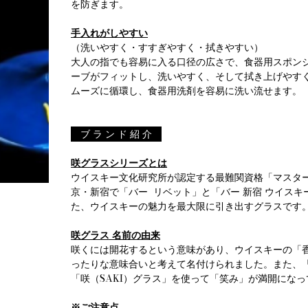
を防ぎます。
手入れがしやすい
（洗いやすく・すすぎやすく・拭きやすい）
大人の指でも容易に入る口径の広さで、食器用スポン
ーブがフィットし、洗いやすく、そして拭き上げやす
ムーズに循環し、食器用洗剤を容易に洗い流せます。
ブ ラ ン ド 紹 介
咲グラスシリーズとは
ウイスキー文化研究所が認定する最難関資格「マスター
京・新宿で「バー リベット」と「バー 新宿 ウイスキ
た、ウイスキーの魅力を最大限に引き出すグラスです
咲グラス 名前の由来
咲くには開花するという意味があり、ウイスキーの「
ったりな意味合いと考えて名付けられました。また、
「咲（SAKI）グラス」を使って「笑み」が満開にな
※ご注意点