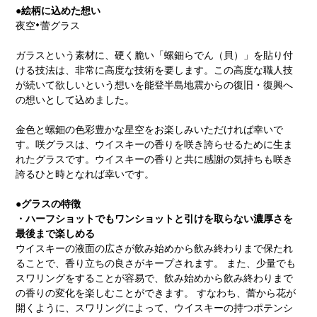
●絵柄に込めた想い
夜空×蕾グラス
ガラスという素材に、硬く脆い「螺鈿らでん（貝）」を貼り付
ける技法は、非常に高度な技術を要します。この高度な職人技
が続いて欲しいという想いを能登半島地震からの復旧・復興へ
の想いとして込めました。
金色と螺鈿の色彩豊かな星空をお楽しみいただければ幸いで
す。咲グラスは、ウイスキーの香りを咲き誇らせるために生ま
れたグラスです。ウイスキーの香りと共に感謝の気持ちも咲き
誇るひと時となれば幸いです。
●グラスの特徴
・ハーフショットでもワンショットと引けを取らない濃厚さを
最後まで楽しめる
ウイスキーの液面の広さが飲み始めから飲み終わりまで保たれ
ることで、香り立ちの良さがキープされます。 また、少量でも
スワリングをすることが容易で、飲み始めから飲み終わりまで
の香りの変化を楽しむことができます。 すなわち、蕾から花が
開くように、スワリングによって、ウイスキーの持つポテンシ