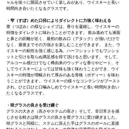
ャルを徐々に開花させていく楽しみがあり、ウイスキーと長い
時間向き合いたくなるグラスです。
・窄（すぼ）めた口径によりダイレクトに力強く味わえる
蕾（つぼみ）の様なシェイプは、香りを凝縮し、ウイスキーの
特徴をダイレクトに味わうことができます。 飲み進めても液面
と鼻との距離が近く、最初の飲み口（アタック）が強いだけで
なく、最後までその力強さを楽しむことができます。 また、ウ
イスキーの粘性を強く感じる為、ハーフショットでもワンショ
ットと引けを取らぬ満足感を得て頂けると思います。 そして、
アルコール感だけでなく樽由来のウッディな香りやピート、そ
してウイスキーによっては甘味も強く味わうことができ、ウイ
スキーの特徴が増幅されて厚みのある骨格（ボディー）を味わ
うことができます。 ウイスキーの様々なコンテンツがブースト
され、ひと口ひと口噛みしめてウイスキーと長い時間向き合い
たくなるグラスです。
・咲グラスの良さを受け継ぐ
グラスの大きさ（高さやステムの長さ）そして、非日常さを感
じさせる軽さは咲グラスの良さを蕾グラスに受け継ぎました。
咲グラスと同様に、ステムに添えた手はグラスのボールに直接