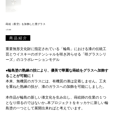
蒔絵（夜空）を加飾した蕾グラス
価
￥59,400
格
商 品 紹 介
重要無形文化財に指定されている「輪島」における漆の伝統工
芸とウイスキーのポテンシャルを咲き誇らせる「咲グラスシリ
ーズ」のコラボレーションモデル
●輪島塗の熟練の技により、優美で華麗な蒔絵をグラスへ加飾す
ることが可能に！
本来、無機質のガラスには、有機質の漆は定着しません。工夫
を重ねた熟練の技が、漆のガラスへの加飾を可能にしました。
本作品が輪島の新しい漆文化を生み出し、蒔絵師の生業の１つ
となり得るのではないか…本プロジェクトをキッカケに新しい輪
島塗の一つとして展開出来ればと考えています。