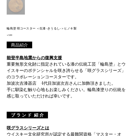
輪島塗 咲コースター ＜生漆 ‐きうるし‐＞ヒノキ製
価
￥5,000
格
商品紹介
能登半島地震からの復興支援
重要無形文化財に指定されている漆の伝統工芸「輪島塗」とウ
イスキーのポテンシャルを咲き誇らせる「咲グラスシリーズ」
のコラボレーションコースターです。
加波次吉漆器店 4代目加波次吉さんに加飾頂きました。
手に馴染む触り心地もお楽しみください。輪島漆塗りの伝統を
感じ取っていただければ幸いです。
ブ ラ ン ド 紹 介
咲グラスシリーズとは
ウイスキー文化研究所が認定する最難関資格「マスター・オ