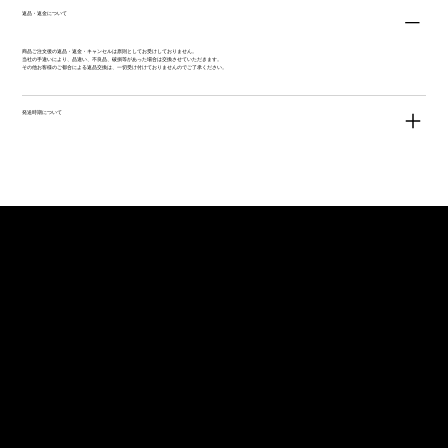
返品・返金について
商品ご注文後の返品・返金・キャンセルは原則としてお受けしておりません。
当社の手違いにより、品違い、不良品、破損等があった場合は交換させていただきます。
その他お客様のご都合による返品交換は、一切受け付けておりませんのでご了承ください。
発送時期について
ALL PRODUCTS
ザ・プリニウス
咲グラス