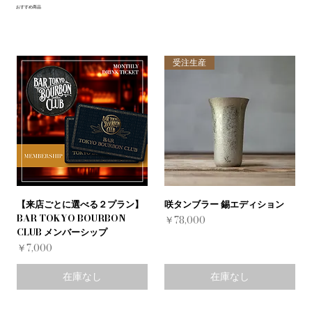
おすすめ商品
受注生産
【来店ごとに選べる２プラン】
咲タンブラー 錫エディション
BAR TOKYO BOURBON
価格
￥78,000
CLUB メンバーシップ
価格
￥7,000
在庫なし
在庫なし