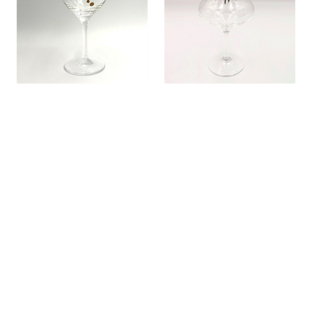
蒔絵（夜空）を加飾した蕾グラ
蒔絵（黒百合）を加飾した咲グ
ス
ラス
価格
価格
￥59,400
￥59,400
在庫なし
在庫なし
受注生産
受注生産