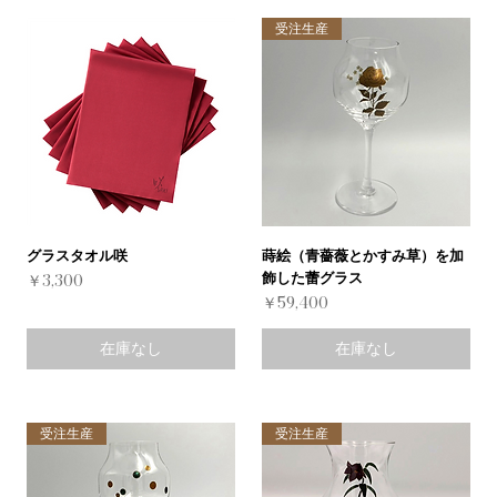
受注生産
グラスタオル咲
蒔絵（青薔薇とかすみ草）を加
飾した蕾グラス
価格
￥3,300
価格
￥59,400
在庫なし
在庫なし
受注生産
受注生産